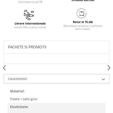
Urmareste-ne pe FB
Retur in 15 zile
Livrare Internationala
Returneaza produsul si primesti
Livrare DHL si plata online
banii inapoi.
PACHETE SI PROMOTII
Caracteristici
Material:
Paiete + satin gros
Elasticitate: