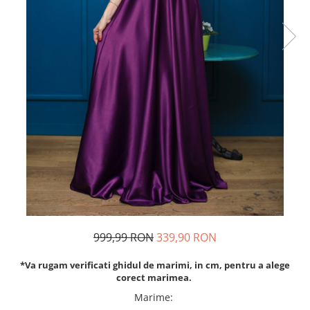
Rochii de seara
Rochii din dantela
Rochii din tafta
Rochii cu paiete
Rochii din tul
Rochii din catifea
Rochii din Barbie/Bistrech
Rochii din saten
Rochii voal
Rochii cu imprimeu
999,99 RON
339,90 RON
*Va rugam verificati ghidul de marimi, in cm, pentru a alege
corect marimea.
Marime
: