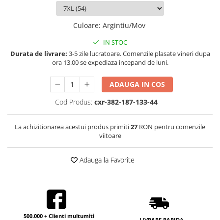
Culoare
:
Argintiu/Mov
IN STOC
Durata de livrare:
3-5 zile lucratoare. Comenzile plasate vineri dupa
ora 13.00 se expediaza incepand de luni.
ADAUGA IN COS
Cod Produs:
cxr-382-187-133-44
La achizitionarea acestui produs primiti
27
RON pentru comenzile
viitoare
Adauga la Favorite
500.000 + Clienti multumiti
LIVRARE RAPIDA