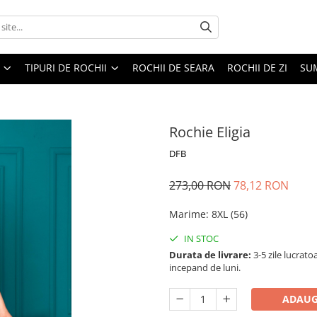
TIPURI DE ROCHII
ROCHII DE SEARA
ROCHII DE ZI
SU
Rochie Eligia
DFB
273,00 RON
78,12 RON
Marime
:
8XL (56)
IN STOC
Durata de livrare:
3-5 zile lucrat
incepand de luni.
ADAUG