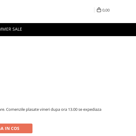
0,00
MMER SALE
oare. Comenzile plasate vineri dupa ora 13.00 se expediaza
A IN COS