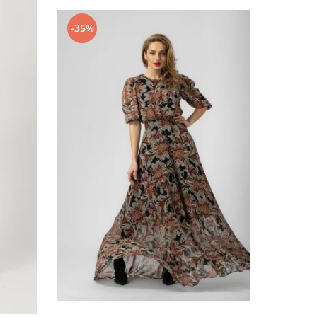
-35%
-27%