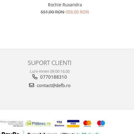
Rochie Ruxandra
551,00 RON
359,00 RON
N
22
SUPORT CLIENTI
Luni-Vineri 09.00-16.00
0770188310
contact@defb.ro