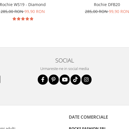
Rochie WS19 - Diamond
Rochie DFB20
285,00 RON
99,90 RON
285,00 RON
99,90 RO
SOCIAL
Urmareste-ne in social media
DATE COMERCIALE
mi adulti
ROCKS FASHION SRL