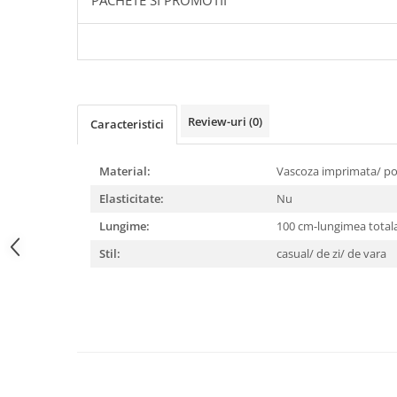
PACHETE SI PROMOTII
Review-uri
(0)
Caracteristici
Material:
Vascoza imprimata/ po
Elasticitate:
Nu
Lungime:
100 cm-lungimea totala
Stil:
casual/ de zi/ de vara