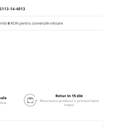
-6113-14-4813
imiti
6
RON pentru comenzile viitoare
Retur in 15 zile
nala
Returneaza produsul si primesti banii
nline
inapoi.