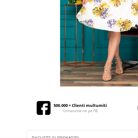
Rochii de seara
Rochii din dantela
Rochii din tafta
Rochii cu paiete
Rochii din tul
Rochii din catifea
Rochii din Barbie/Bistrech
Rochii din saten
Rochii voal
Rochii cu imprimeu
500.000 + Clienti multumiti
Urmareste-ne pe FB