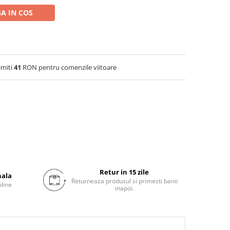
A IN COS
imiti
41
RON pentru comenzile viitoare
Retur in 15 zile
nala
Returneaza produsul si primesti banii
nline
inapoi.