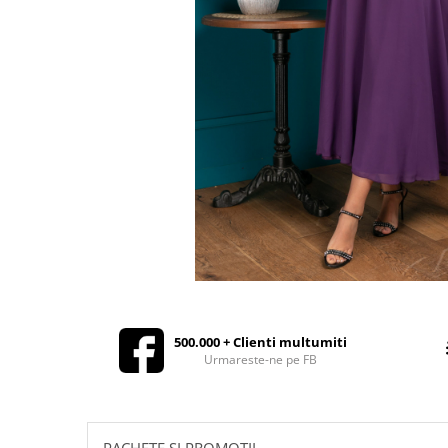
Rochii de seara
Rochii din dantela
Rochii din tafta
Rochii cu paiete
Rochii din tul
Rochii din catifea
Rochii din Barbie/Bistrech
Rochii din saten
Rochii voal
Rochii cu imprimeu
500.000 + Clienti multumiti
Urmareste-ne pe FB