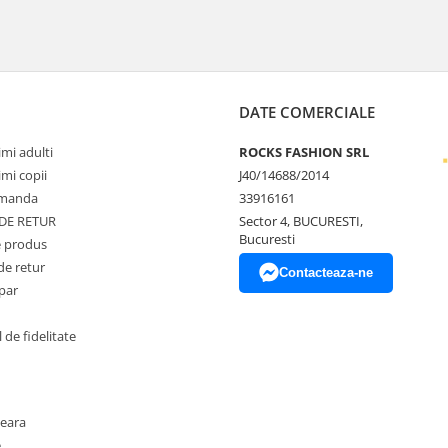
DATE COMERCIALE
mi adulti
ROCKS FASHION SRL
mi copii
J40/14688/2014
omanda
33916161
 DE RETUR
Sector 4, BUCURESTI,
Bucuresti
 produs
de retur
Contacteaza-ne
par
de fidelitate
seara
e