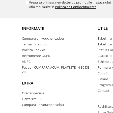
Vreau sa primesc newsletter cu promotiile magazinului.
Afla mai multe in
Politica de Confidentialitate
INFORMATII
UTILE
Cumpara un voucher cadou
Tabel mari
Termeni si conditii
Tabel mari
Politica Cookies
Status C
Instrumente GDPR
CONDIȚII
ANPC
Schimb de
Paypo - CUMPĂRĂ ACUM, PLĂTEȘTE ÎN 30 DE
Formular 
ZILE
Cum Cum
Livrare
EXTRA
Programul 
Contact
Oferte speciale
Harta site-ului
Cumpara un voucher cadou
Rochii se 
Super Sal