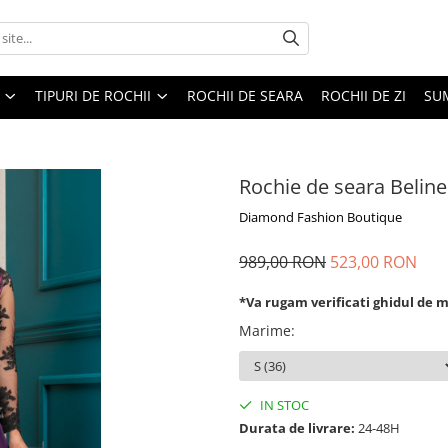
TIPURI DE ROCHII
ROCHII DE SEARA
ROCHII DE ZI
SU
Rochie de seara Beline
Diamond Fashion Boutique
989,00 RON
523,00 RON
*Va rugam verificati ghidul de 
Marime
:
IN STOC
Durata de livrare:
24-48H