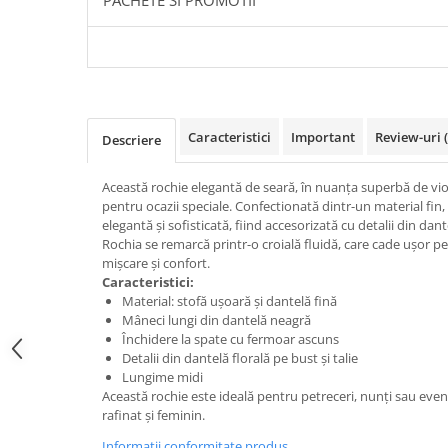
PACHETE SI PROMOTII
Caracteristici
Important
Review-uri
Descriere
Această rochie elegantă de seară, în nuanța superbă de viol
pentru ocazii speciale. Confectionată dintr-un material fin, 
elegantă și sofisticată, fiind accesorizată cu detalii din da
Rochia se remarcă printr-o croială fluidă, care cade ușor pe
mișcare și confort.
Caracteristici:
Material: stofă ușoară și dantelă fină
Mâneci lungi din dantelă neagră
Închidere la spate cu fermoar ascuns
Detalii din dantelă florală pe bust și talie
Lungime midi
Această rochie este ideală pentru petreceri, nunți sau eve
rafinat și feminin.
Informatii conformitate produs