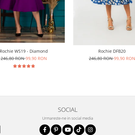
Rochie WS19 - Diamond
Rochie DFB20
246,80 RON
99,90 RON
246,80 RON
99,90 RO
SOCIAL
Urmareste-ne in social media