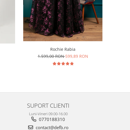
Rochie Rabia
N
1.599,00 RON
599,89 RON
1.2
SUPORT CLIENTI
Luni-Vineri 09.00-16.00
0770188310
contact@defb.ro