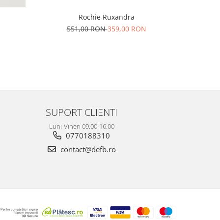
Rochie Ruxandra
551,00 RON
359,00 RON
N
22
SUPORT CLIENTI
Luni-Vineri 09.00-16.00
0770188310
contact@defb.ro