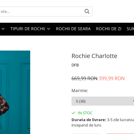
TIPURI DE ROCHII
ROCHII DE SEARA
ROCHII DE ZI
SU
Rochie Charlotte
DFB
669,99 RON
399,99 RON
Marime
:
IN STOC
Durata de livrare:
3-5 zile lucrat
incepand de luni.