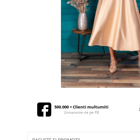
Rochii de seara
Rochii din dantela
Rochii din tafta
Rochii cu paiete
Rochii din tul
Rochii din catifea
Rochii din Barbie/Bistrech
Rochii din saten
Rochii voal
Rochii cu imprimeu
500.000 + Clienti multumiti
Urmareste-ne pe FB