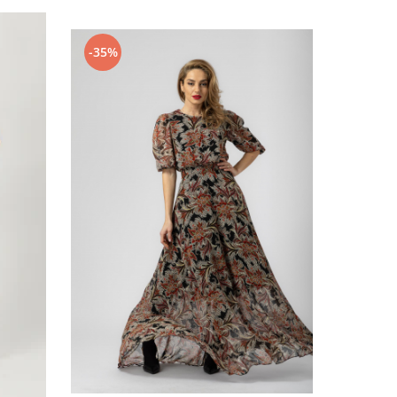
-35%
-27%