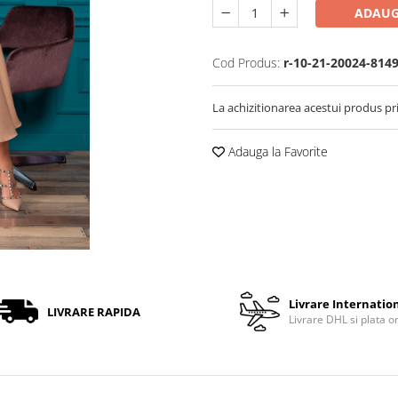
ADAUG
Cod Produs:
r-10-21-20024-814
La achizitionarea acestui produs pr
Adauga la Favorite
Livrare Internatio
LIVRARE RAPIDA
Livrare DHL si plata o