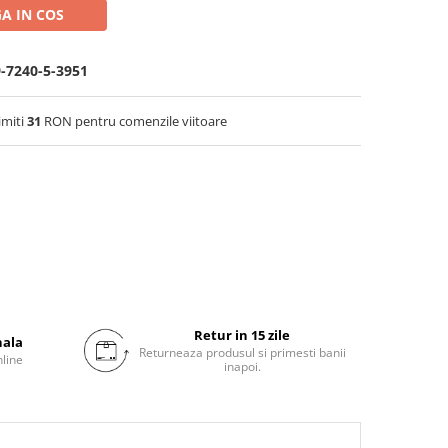
A IN COS
9-7240-5-3951
imiti
31
RON pentru comenzile viitoare
Retur in 15 zile
nala
Returneaza produsul si primesti banii
nline
inapoi.