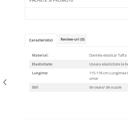
PACHETE SI PROMOTII
Review-uri
(0)
Caracteristici
Material:
Dantela elastica/ Tafta
Elasticitate:
Usoara elasticitate la 
Lungime:
115-118 cm-Lungimea to
umar
Stil:
de seara/ de ocazie