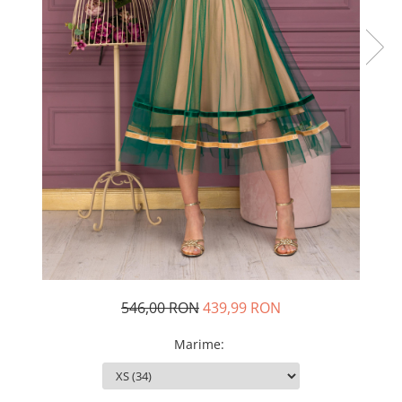
Rochii de seara
Rochii din dantela
Rochii din tafta
Rochii cu paiete
Rochii din tul
Rochii din catifea
Rochii din Barbie/Bistrech
Rochii din saten
Rochii voal
Rochii cu imprimeu
546,00 RON
439,99 RON
Marime
: