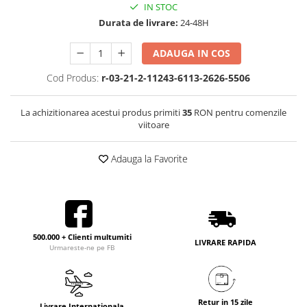
IN STOC
Durata de livrare:
24-48H
ADAUGA IN COS
Cod Produs:
r-03-21-2-11243-6113-2626-5506
La achizitionarea acestui produs primiti
35
RON pentru comenzile
viitoare
Adauga la Favorite
500.000 + Clienti multumiti
LIVRARE RAPIDA
Urmareste-ne pe FB
Retur in 15 zile
Livrare Internationala