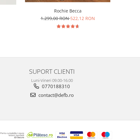
Rochie Becca
N
1.299,00 RON
522,12 RON
1.3
SUPORT CLIENTI
Luni-Vineri 09.00-16.00
0770188310
contact@defb.ro