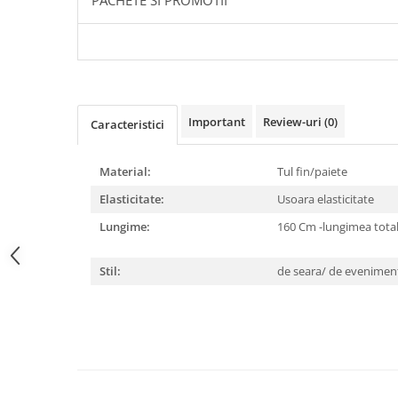
PACHETE SI PROMOTII
Important
Review-uri
(0)
Caracteristici
Material:
Tul fin/paiete
Elasticitate:
Usoara elasticitate
Lungime:
160 Cm -lungimea total
Stil:
de seara/ de evenimen