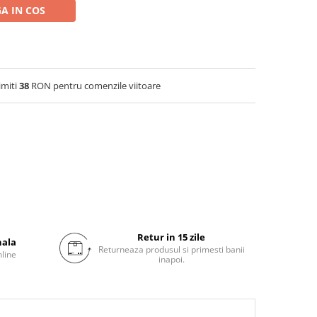
A IN COS
imiti
38
RON pentru comenzile viitoare
Retur in 15 zile
nala
Returneaza produsul si primesti banii
nline
inapoi.