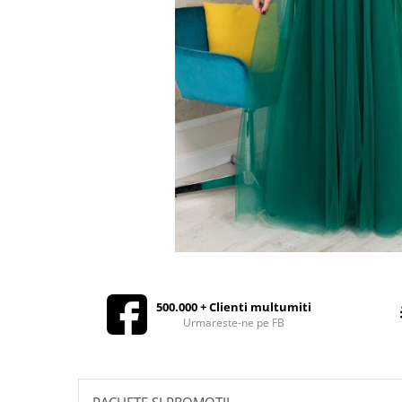
Rochii de seara
Rochii din dantela
Rochii din tafta
Rochii cu paiete
Rochii din tul
Rochii din catifea
Rochii din Barbie/Bistrech
Rochii din saten
Rochii voal
Rochii cu imprimeu
500.000 + Clienti multumiti
Urmareste-ne pe FB