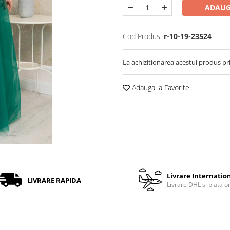
ADAUG
Cod Produs:
r-10-19-23524
La achizitionarea acestui produs pr
Adauga la Favorite
Livrare Internatio
LIVRARE RAPIDA
Livrare DHL si plata o