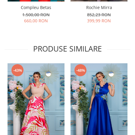
Compleu Betas
Rochie Mirra
1.500,00 RON
852,23 RON
660,00 RON
399,99 RON
PRODUSE SIMILARE
-43%
-48%