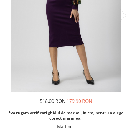
Rochii de seara
Rochii din dantela
Rochii din tafta
Rochii cu paiete
Rochii din tul
Rochii din catifea
Rochii din Barbie/Bistrech
Rochii din saten
Rochii voal
Rochii cu imprimeu
518,00 RON
179,90 RON
*Va rugam verificati ghidul de marimi, in cm, pentru a alege
corect marimea.
Marime
: