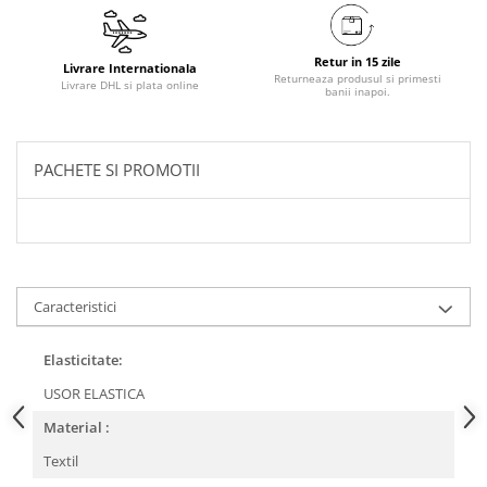
Retur in 15 zile
Livrare Internationala
Returneaza produsul si primesti
Livrare DHL si plata online
banii inapoi.
PACHETE SI PROMOTII
Caracteristici
Elasticitate:
USOR ELASTICA
Material :
Textil