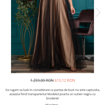
Rochii de seara
Rochii din dantela
Rochii din tafta
Rochii cu paiete
Rochii din tul
Rochii din catifea
Rochii din Barbie/Bistrech
Rochii din saten
Rochii voal
Rochii cu imprimeu
1.259,00 RON
615,12 RON
Va rugam sa luati in considerare ca partea de bust nu este captusita,
aceasta fiind transparenta! Modelul poarta un sutien negru cu
broderie!
Marime
: