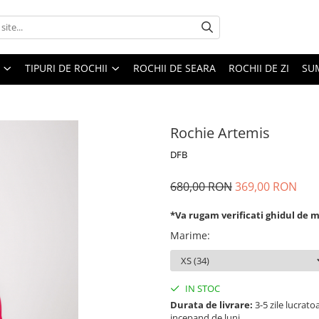
TIPURI DE ROCHII
ROCHII DE SEARA
ROCHII DE ZI
SU
Rochie Artemis
DFB
680,00 RON
369,00 RON
*Va rugam verificati ghidul de 
Marime
:
IN STOC
Durata de livrare:
3-5 zile lucrat
incepand de luni.