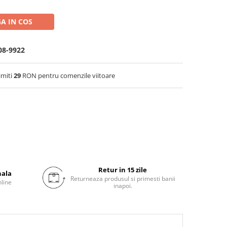
A IN COS
08-9922
imiti
29
RON pentru comenzile viitoare
Retur in 15 zile
nala
Returneaza produsul si primesti banii
nline
inapoi.