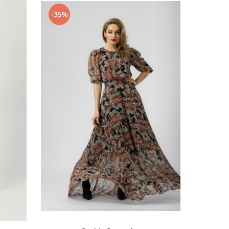
-35%
-27%