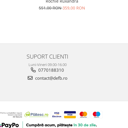
Rochie Ruxandra
551,00 RON
359,00 RON
N
22
SUPORT CLIENTI
Luni-Vineri 09.00-16.00
0770188310
contact@defb.ro