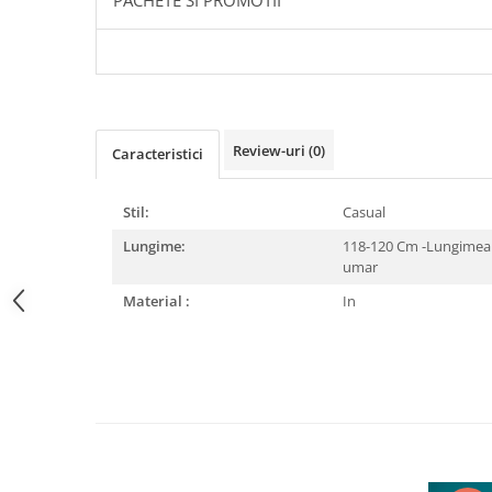
PACHETE SI PROMOTII
Review-uri
(0)
Caracteristici
Stil:
Casual
Lungime:
118-120 Cm -Lungimea t
umar
Material :
In