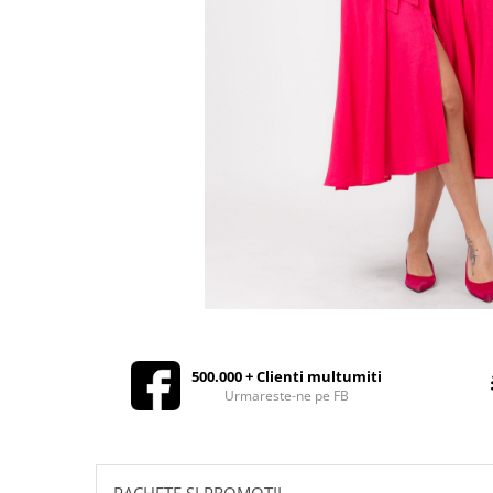
Rochii de seara
Rochii din dantela
Rochii din tafta
Rochii cu paiete
Rochii din tul
Rochii din catifea
Rochii din Barbie/Bistrech
Rochii din saten
Rochii voal
Rochii cu imprimeu
500.000 + Clienti multumiti
Urmareste-ne pe FB