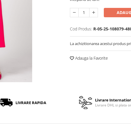
ADAUG
Cod Produs:
R-05-25-108079-48
La achizitionarea acestui produs pr
Adauga la Favorite
Livrare Internatio
LIVRARE RAPIDA
Livrare DHL si plata o