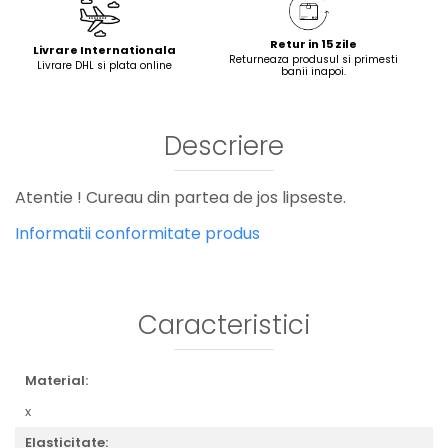
Retur in 15 zile
Livrare Internationala
Returneaza produsul si primesti
Livrare DHL si plata online
banii inapoi.
Descriere
Atentie ! Cureau din partea de jos lipseste.
Informatii conformitate produs
Caracteristici
Material:
x
Elasticitate: