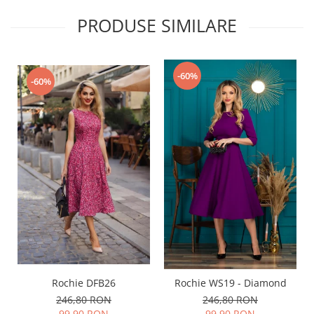
PRODUSE SIMILARE
-60%
-60%
Rochie DFB26
Rochie WS19 - Diamond
246,80 RON
246,80 RON
99,90 RON
99,90 RON