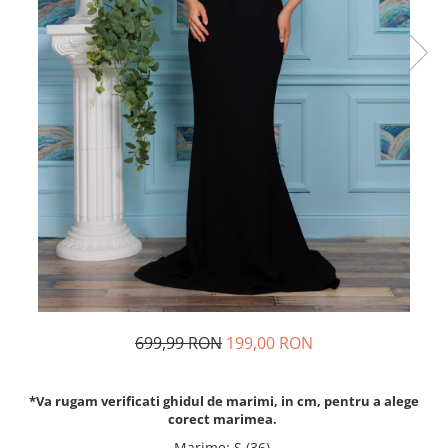
Rochii de seara
Rochii din dantela
Rochii din tafta
Rochii cu paiete
Rochii din tul
Rochii din catifea
Rochii din Barbie/Bistrech
Rochii din saten
Rochii voal
Rochii cu imprimeu
699,99 RON
199,00 RON
*Va rugam verificati ghidul de marimi, in cm, pentru a alege
corect marimea.
Marime
:
S (36)