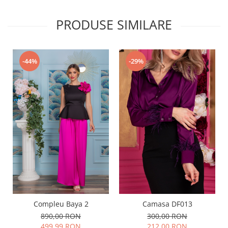
PRODUSE SIMILARE
-29%
-44%
Compleu Baya 2
Camasa DF013
890,00 RON
300,00 RON
499,99 RON
212,00 RON