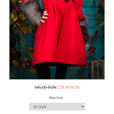
Rochii de seara
Rochii din dantela
Rochii din tafta
Rochii cu paiete
Rochii din tul
Rochii din catifea
Rochii din Barbie/Bistrech
Rochii din saten
Rochii voal
Rochii cu imprimeu
345,00 RON
278,99 RON
Marime
: