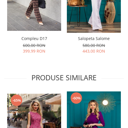
Compleu D17
Salopeta Salome
600,00 RON
580,00 RON
399,99 RON
443,00 RON
PRODUSE SIMILARE
-60%
-65%