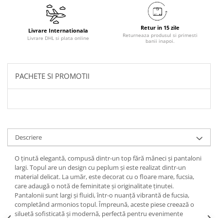
Retur in 15 zile
Livrare Internationala
Returneaza produsul si primesti
Livrare DHL si plata online
banii inapoi.
PACHETE SI PROMOTII
Descriere
O ținută elegantă, compusă dintr-un top fără mâneci și pantaloni
largi. Topul are un design cu peplum și este realizat dintr-un
material delicat. La umăr, este decorat cu o floare mare, fucsia,
care adaugă o notă de feminitate și originalitate ținutei.
Pantalonii sunt largi și fluidi, într-o nuanță vibrantă de fucsia,
completând armonios topul. Împreună, aceste piese creează o
siluetă sofisticată și modernă, perfectă pentru evenimente