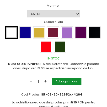
Marime
:
Culoare
: Alb
IN STOC
Durata de livrare:
3-5 zile lucratoare. Comenzile plasate
vineri dupa ora 13.00 se expediaza incepand de luni.
Adauga in cos
Cod Produs:
SR-05-20-52652x-4264
La achizitionarea acestui produs primiti
10
RON pentru
comenzile viitoare