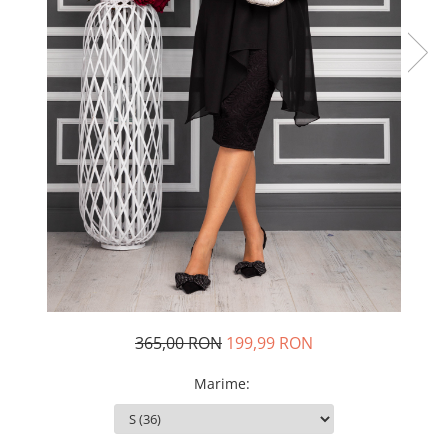
Rochii de seara
Rochii din dantela
Rochii din tafta
Rochii cu paiete
Rochii din tul
Rochii din catifea
Rochii din Barbie/Bistrech
Rochii din saten
Rochii voal
Rochii cu imprimeu
365,00 RON
199,99 RON
Marime
: