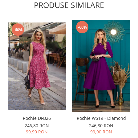
PRODUSE SIMILARE
-60%
-60%
Rochie DFB26
Rochie WS19 - Diamond
246,80 RON
246,80 RON
99,90 RON
99,90 RON