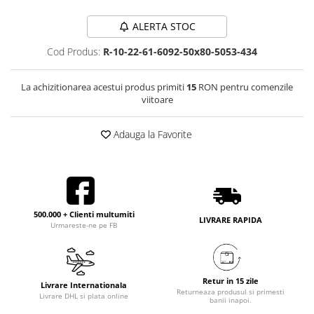
ALERTA STOC
Cod Produs:
R-10-22-61-6092-50x80-5053-434
La achizitionarea acestui produs primiti
15
RON pentru comenzile
viitoare
Adauga la Favorite
500.000 + Clienti multumiti
LIVRARE RAPIDA
Urmareste-ne pe FB
Retur in 15 zile
Livrare Internationala
Returneaza produsul si primesti
Livrare DHL si plata online
banii inapoi.