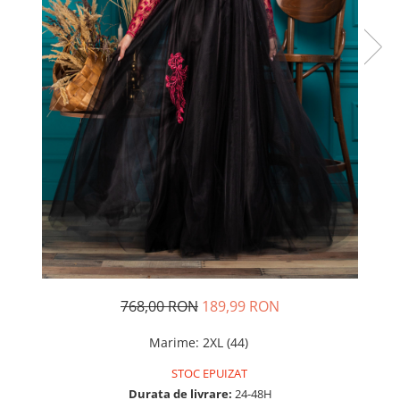
Rochii de seara
Rochii din dantela
Rochii din tafta
Rochii cu paiete
Rochii din tul
Rochii din catifea
Rochii din Barbie/Bistrech
Rochii din saten
Rochii voal
Rochii cu imprimeu
768,00 RON
189,99 RON
Marime
:
2XL (44)
STOC EPUIZAT
Durata de livrare:
24-48H