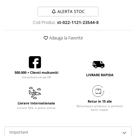
ALERTA STOC
Cod Produs:
st-022-1121-23544-8
Adauga la Favorite
500.000 + Clienti multumiti
LIVRARE RAPIDA
Urmareste-ne pe FB
Retur in 15 zile
Livrare Internationala
Returneaza produsul si primesti
Livrare DHL si plata online
banii inapoi.
Important