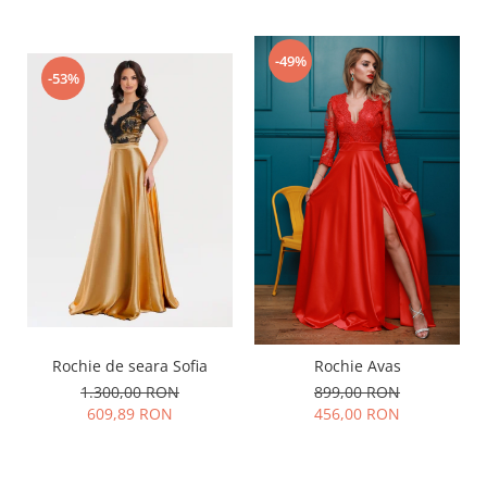
-49%
-53%
Rochie de seara Sofia
Rochie Avas
1.300,00 RON
899,00 RON
609,89 RON
456,00 RON