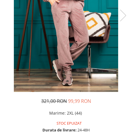
Rochii de seara
Rochii din dantela
Rochii din tafta
Rochii cu paiete
Rochii din tul
Rochii din catifea
Rochii din Barbie/Bistrech
Rochii din saten
Rochii voal
Rochii cu imprimeu
321,00 RON
99,99 RON
Marime
:
2XL (44)
STOC EPUIZAT
Durata de livrare:
24-48H