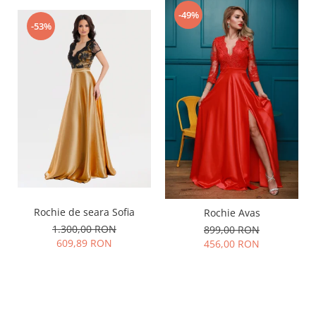
-49%
-53%
Rochie de seara Sofia
Rochie Avas
1.300,00 RON
899,00 RON
609,89 RON
456,00 RON