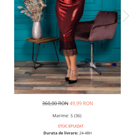
Rochii de seara
Rochii din dantela
Rochii din tafta
Rochii cu paiete
Rochii din tul
Rochii din catifea
Rochii din Barbie/Bistrech
Rochii din saten
Rochii voal
Rochii cu imprimeu
360,00 RON
49,99 RON
Marime
:
S (36)
STOC EPUIZAT
Durata de livrare:
24-48H