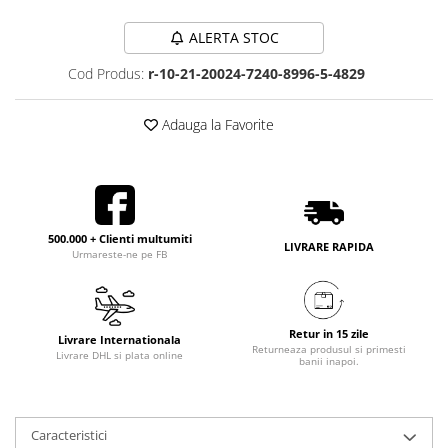
ALERTA STOC
Cod Produs:
r-10-21-20024-7240-8996-5-4829
Adauga la Favorite
500.000 + Clienti multumiti
LIVRARE RAPIDA
Urmareste-ne pe FB
Retur in 15 zile
Livrare Internationala
Returneaza produsul si primesti
Livrare DHL si plata online
banii inapoi.
Caracteristici