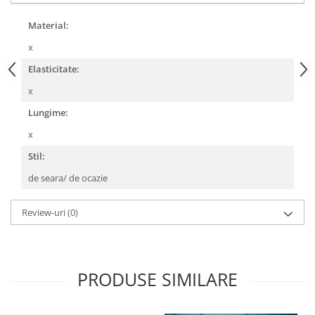
Material:
x
Elasticitate:
x
Lungime:
x
Stil:
de seara/ de ocazie
Review-uri
(0)
PRODUSE SIMILARE