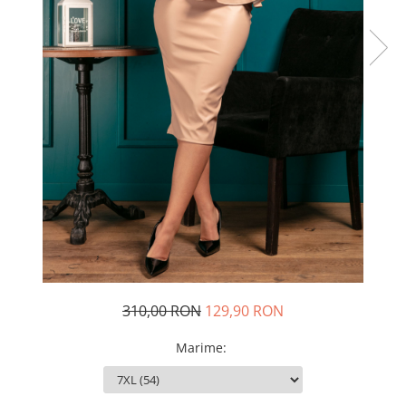
Rochii de seara
Rochii din dantela
Rochii din tafta
Rochii cu paiete
Rochii din tul
Rochii din catifea
Rochii din Barbie/Bistrech
Rochii din saten
Rochii voal
Rochii cu imprimeu
310,00 RON
129,90 RON
Marime
: