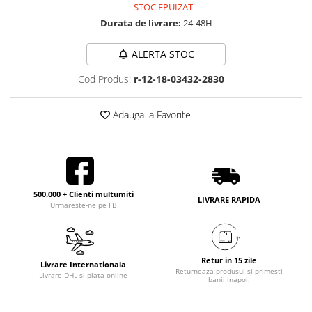
STOC EPUIZAT
Durata de livrare:
24-48H
ALERTA STOC
Cod Produs:
r-12-18-03432-2830
Adauga la Favorite
500.000 + Clienti multumiti
LIVRARE RAPIDA
Urmareste-ne pe FB
Retur in 15 zile
Livrare Internationala
Returneaza produsul si primesti
Livrare DHL si plata online
banii inapoi.