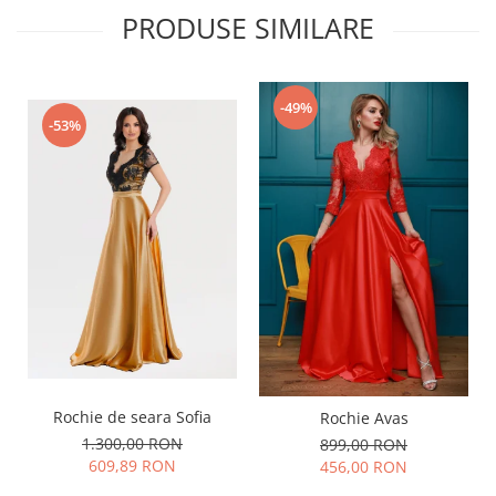
PRODUSE SIMILARE
-49%
-53%
Rochie de seara Sofia
Rochie Avas
1.300,00 RON
899,00 RON
609,89 RON
456,00 RON