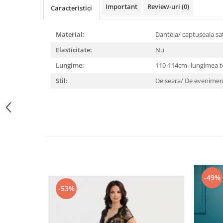
Important
Review-uri
(0)
Caracteristici
Material:
Dantela/ captuseala sa
Elasticitate:
Nu
Lungime:
110-114cm- lungimea to
Stil:
De seara/ De evenimen
-49%
-53%