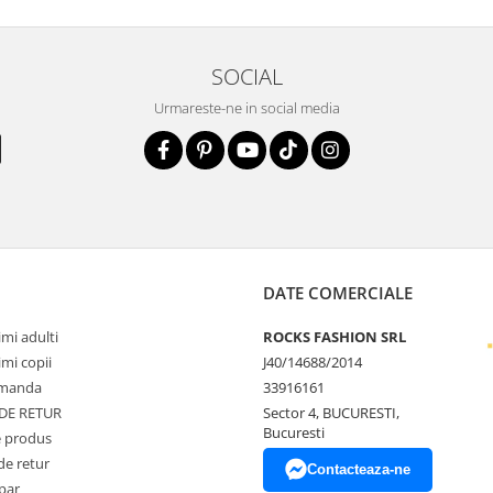
SOCIAL
Urmareste-ne in social media
DATE COMERCIALE
mi adulti
ROCKS FASHION SRL
mi copii
J40/14688/2014
omanda
33916161
 DE RETUR
Sector 4, BUCURESTI,
Bucuresti
 produs
de retur
Contacteaza-ne
par