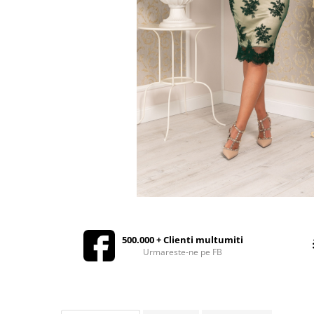
Rochii de seara
Rochii din dantela
Rochii din tafta
Rochii cu paiete
Rochii din tul
Rochii din catifea
Rochii din Barbie/Bistrech
Rochii din saten
Rochii voal
Rochii cu imprimeu
Distribuie
pe
Facebook
500.000 + Clienti multumiti
Urmareste-ne pe FB