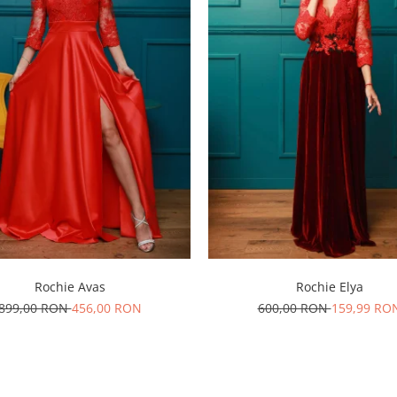
Rochie Avas
Rochie Elya
899,00 RON
456,00 RON
600,00 RON
159,99 RO