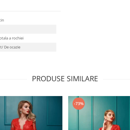
tin
tala a rochiei
t/ De ocazie
PRODUSE SIMILARE
-73%