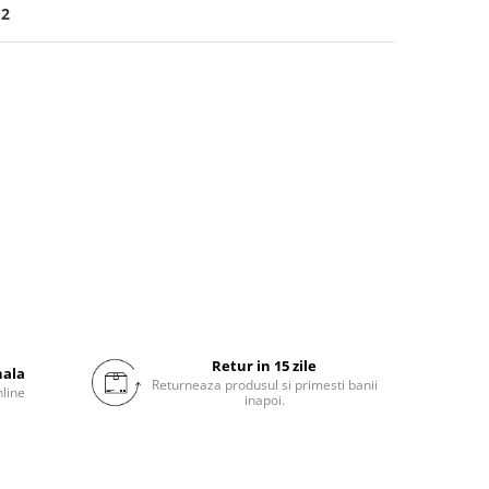
12
Retur in 15 zile
nala
Returneaza produsul si primesti banii
nline
inapoi.