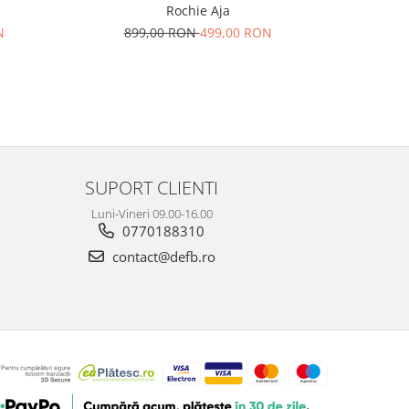
Rochie Aja
N
899,00 RON
499,00 RON
29
SUPORT CLIENTI
Luni-Vineri 09.00-16.00
0770188310
contact@defb.ro