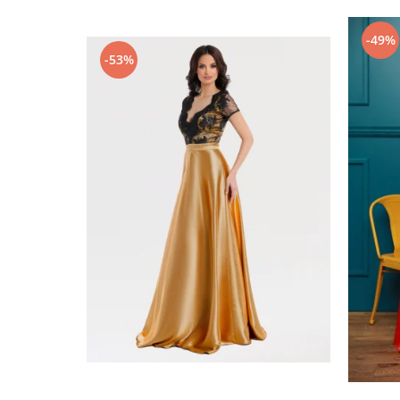
-49%
-53%