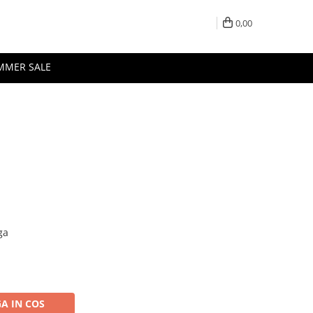
0,00
MMER SALE
ga
A IN COS