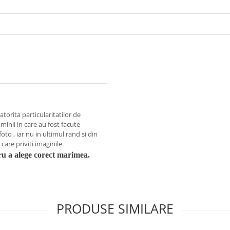
atorita particularitatilor de
uminii in care au fost facute
foto , iar nu in ultimul rand si din
are priviti imaginile.
ru a alege corect marimea.
PRODUSE SIMILARE