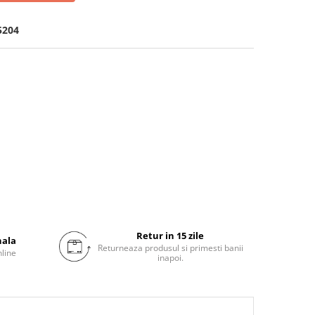
5204
Retur in 15 zile
nala
Returneaza produsul si primesti banii
nline
inapoi.