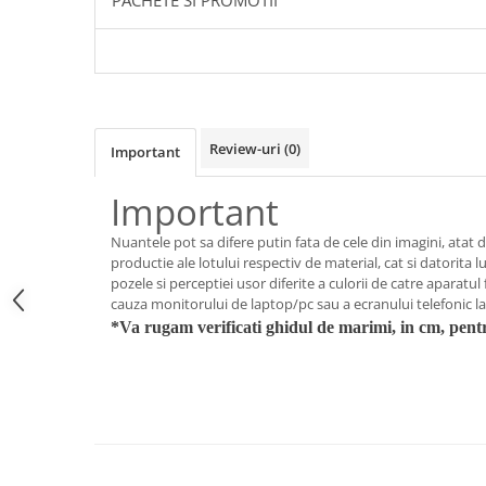
PACHETE SI PROMOTII
Review-uri
(0)
Important
Important
Nuantele pot sa difere putin fata de cele din imagini, atat d
productie ale lotului respectiv de material, cat si datorita l
pozele si perceptiei usor diferite a culorii de catre aparatul 
cauza monitorului de laptop/pc sau a ecranului telefonic la c
*Va rugam verificati ghidul de marimi, in cm, pent