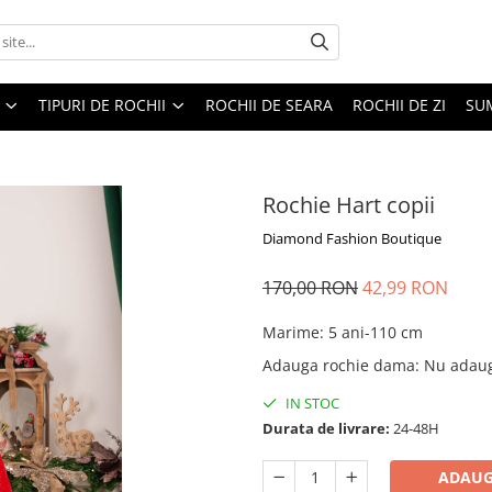
TIPURI DE ROCHII
ROCHII DE SEARA
ROCHII DE ZI
SU
Rochie Hart copii
Diamond Fashion Boutique
170,00 RON
42,99 RON
Marime
:
5 ani-110 cm
Adauga rochie dama
:
Nu adau
IN STOC
Durata de livrare:
24-48H
ADAUG