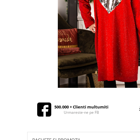
Rochii de seara
Rochii din dantela
Rochii din tafta
Rochii cu paiete
Rochii din tul
Rochii din catifea
Rochii din Barbie/Bistrech
Rochii din saten
Rochii voal
Rochii cu imprimeu
500.000 + Clienti multumiti
Urmareste-ne pe FB