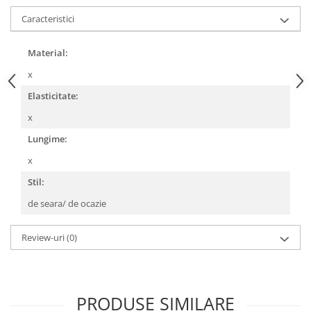
Caracteristici
Material:
x
Elasticitate:
x
Lungime:
x
Stil:
de seara/ de ocazie
Review-uri
(0)
PRODUSE SIMILARE