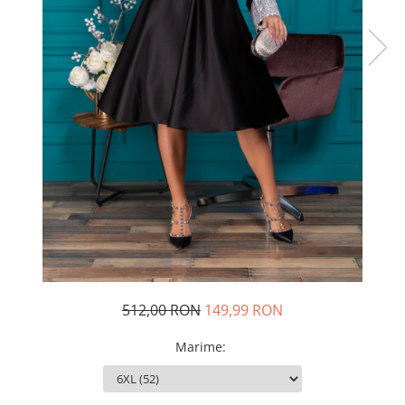
Rochii de seara
Rochii din dantela
Rochii din tafta
Rochii cu paiete
Rochii din tul
Rochii din catifea
Rochii din Barbie/Bistrech
Rochii din saten
Rochii voal
Rochii cu imprimeu
512,00 RON
149,99 RON
Marime
: