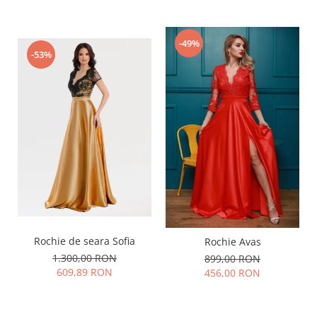
-49%
-53%
Rochie de seara Sofia
Rochie Avas
1.300,00 RON
899,00 RON
609,89 RON
456,00 RON