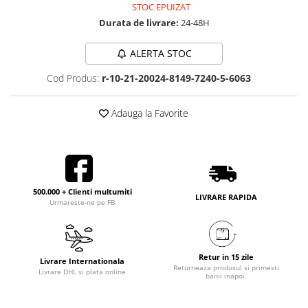
STOC EPUIZAT
Durata de livrare:
24-48H
ALERTA STOC
Cod Produs:
r-10-21-20024-8149-7240-5-6063
Adauga la Favorite
500.000 + Clienti multumiti
LIVRARE RAPIDA
Urmareste-ne pe FB
Retur in 15 zile
Livrare Internationala
Returneaza produsul si primesti
Livrare DHL si plata online
banii inapoi.