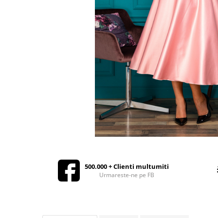
Rochii de seara
Rochii din dantela
Rochii din tafta
Rochii cu paiete
Rochii din tul
Rochii din catifea
Rochii din Barbie/Bistrech
Rochii din saten
Rochii voal
Rochii cu imprimeu
500.000 + Clienti multumiti
Urmareste-ne pe FB