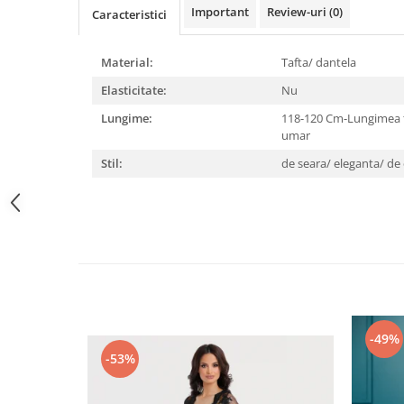
Important
Review-uri
(0)
Caracteristici
Material:
Tafta/ dantela
Elasticitate:
Nu
Lungime:
118-120 Cm-Lungimea to
umar
Stil:
de seara/ eleganta/ d
-49%
-53%