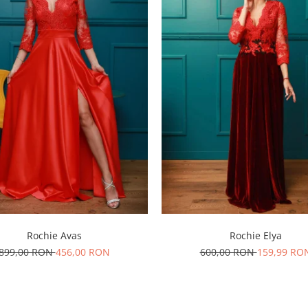
Rochie Avas
Rochie Elya
899,00 RON
456,00 RON
600,00 RON
159,99 RO