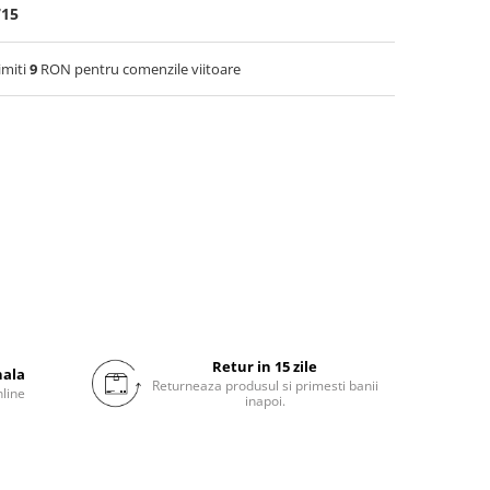
715
imiti
9
RON pentru comenzile viitoare
Retur in 15 zile
nala
Returneaza produsul si primesti banii
nline
inapoi.