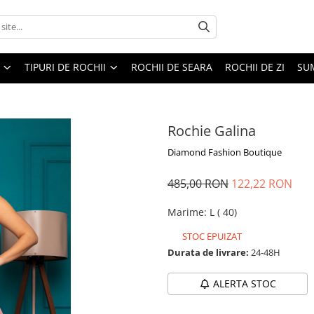
TIPURI DE ROCHII
ROCHII DE SEARA
ROCHII DE ZI
SU
Rochie Galina
Diamond Fashion Boutique
485,00 RON
122,22 RON
Marime
:
L ( 40)
STOC EPUIZAT
Durata de livrare:
24-48H
ALERTA STOC