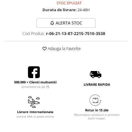
STOC EPUIZAT
Durata de livrare:
24-48H
ALERTA STOC
Cod Produs:
r-06-21-13-87-2215-7510-3538
Adauga la Favorite
500.000 + Clienti multumiti
LIVRARE RAPIDA
Urmareste-ne pe FB
Retur in 15 zile
Livrare Internationala
Returneaza produsul si primesti
Livrare DHL si plata online
banii inapoi.