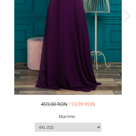
Rochii de seara
Rochii din dantela
Rochii din tafta
Rochii cu paiete
Rochii din tul
Rochii din catifea
Rochii din Barbie/Bistrech
Rochii din saten
Rochii voal
Rochii cu imprimeu
459,00 RON
159,99 RON
Marime
: