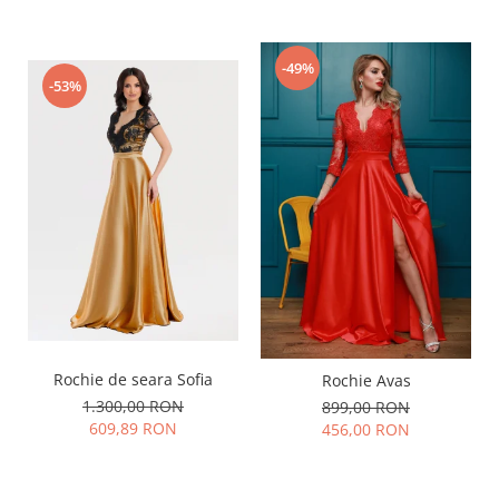
-49%
-53%
Rochie de seara Sofia
Rochie Avas
1.300,00 RON
899,00 RON
609,89 RON
456,00 RON