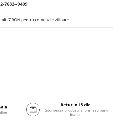
02-7682--9409
imiti
7
RON pentru comenzile viitoare
Retur in 15 zile
nala
Returneaza produsul si primesti banii
nline
inapoi.