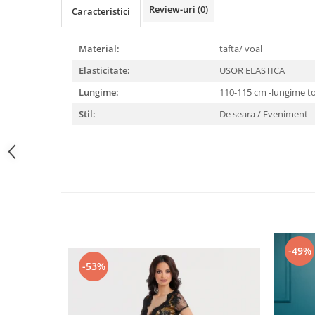
Review-uri
(0)
Caracteristici
Material:
tafta/ voal
Elasticitate:
USOR ELASTICA
Lungime:
110-115 cm -lungime t
Stil:
De seara / Eveniment
-49%
-53%