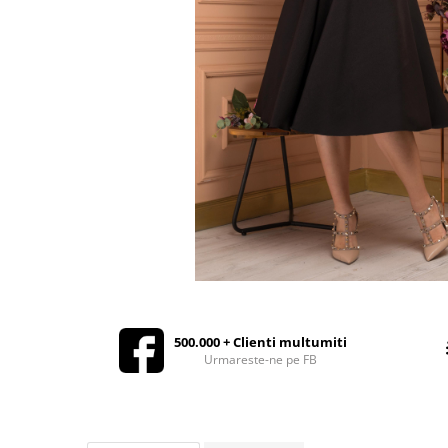
Rochii de seara
Rochii din dantela
Rochii din tafta
Rochii cu paiete
Rochii din tul
Rochii din catifea
Rochii din Barbie/Bistrech
Rochii din saten
Rochii voal
Rochii cu imprimeu
500.000 + Clienti multumiti
Urmareste-ne pe FB