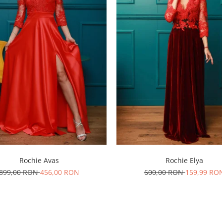
Rochie Avas
Rochie Elya
899,00 RON
456,00 RON
600,00 RON
159,99 RO