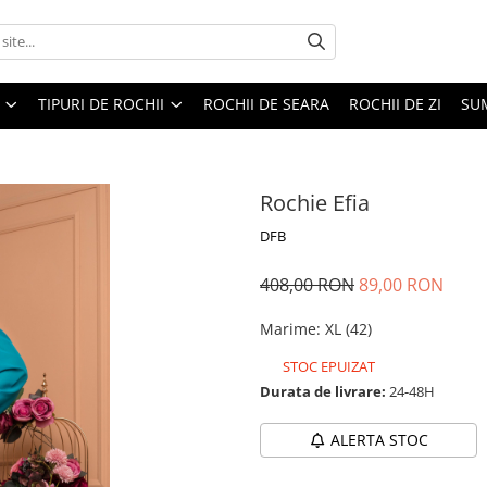
TIPURI DE ROCHII
ROCHII DE SEARA
ROCHII DE ZI
SU
Rochie Efia
DFB
408,00 RON
89,00 RON
Marime
:
XL (42)
STOC EPUIZAT
Durata de livrare:
24-48H
ALERTA STOC