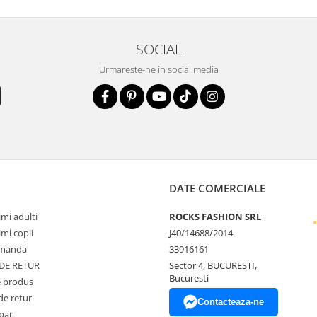
SOCIAL
Urmareste-ne in social media
DATE COMERCIALE
mi adulti
ROCKS FASHION SRL
mi copii
J40/14688/2014
omanda
33916161
 DE RETUR
Sector 4, BUCURESTI,
Bucuresti
 produs
de retur
Contacteaza-ne
par