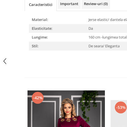
Important
Review-uri
(0)
Caracteristici
Material:
Jerse elastic/ dantela e
Elasticitate:
Da
Lungime:
160 cm -lungimea tota
Stil:
De seara/ Eleganta
-42%
-53%