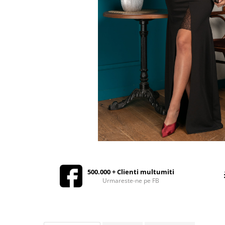
Rochii de seara
Rochii din dantela
Rochii din tafta
Rochii cu paiete
Rochii din tul
Rochii din catifea
Rochii din Barbie/Bistrech
Rochii din saten
Rochii voal
Rochii cu imprimeu
500.000 + Clienti multumiti
Urmareste-ne pe FB