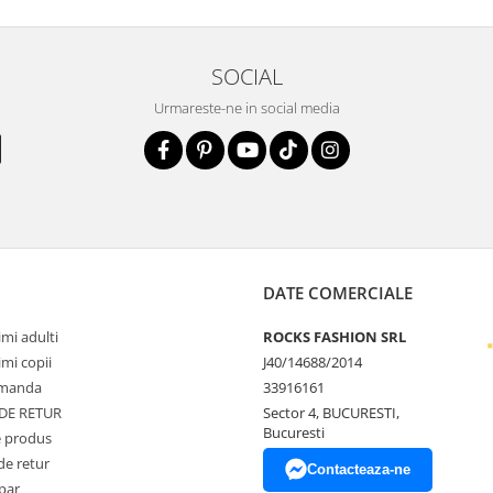
SOCIAL
Urmareste-ne in social media
DATE COMERCIALE
mi adulti
ROCKS FASHION SRL
mi copii
J40/14688/2014
omanda
33916161
 DE RETUR
Sector 4, BUCURESTI,
Bucuresti
 produs
de retur
Contacteaza-ne
par