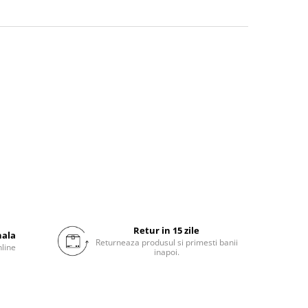
Retur in 15 zile
nala
Returneaza produsul si primesti banii
nline
inapoi.