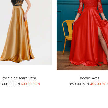
Rochie de seara Sofia
Rochie Avas
.300,00 RON
609,89 RON
899,00 RON
456,00 RO