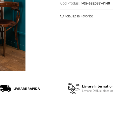
Cod Produs:
r-05-632087-4140
Adauga la Favorite
Livrare Internatio
LIVRARE RAPIDA
Livrare DHL si plata o