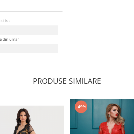
lastica
la din umar
PRODUSE SIMILARE
-49%