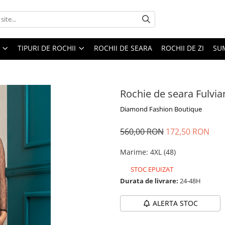
TIPURI DE ROCHII
ROCHII DE SEARA
ROCHII DE ZI
SU
Rochie de seara Fulvia
Diamond Fashion Boutique
560,00 RON
172,50 RON
Marime
:
4XL (48)
STOC EPUIZAT
Durata de livrare:
24-48H
ALERTA STOC