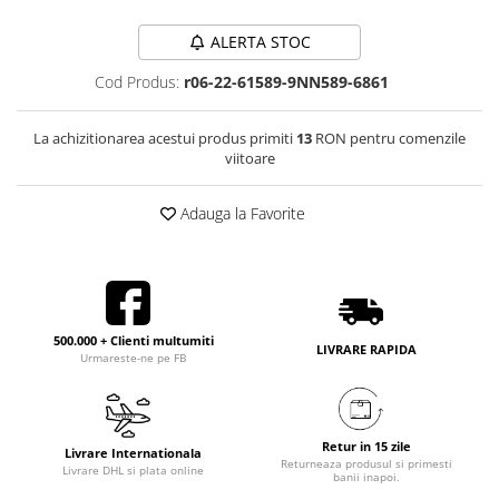
ALERTA STOC
Cod Produs:
r06-22-61589-9NN589-6861
La achizitionarea acestui produs primiti
13
RON pentru comenzile
viitoare
Adauga la Favorite
500.000 + Clienti multumiti
LIVRARE RAPIDA
Urmareste-ne pe FB
Retur in 15 zile
Livrare Internationala
Returneaza produsul si primesti
Livrare DHL si plata online
banii inapoi.