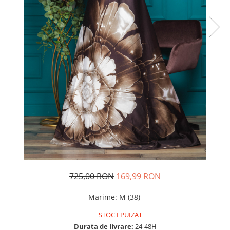
Rochii de seara
Rochii din dantela
Rochii din tafta
Rochii cu paiete
Rochii din tul
Rochii din catifea
Rochii din Barbie/Bistrech
Rochii din saten
Rochii voal
Rochii cu imprimeu
725,00 RON
169,99 RON
Marime
:
M (38)
STOC EPUIZAT
Durata de livrare:
24-48H