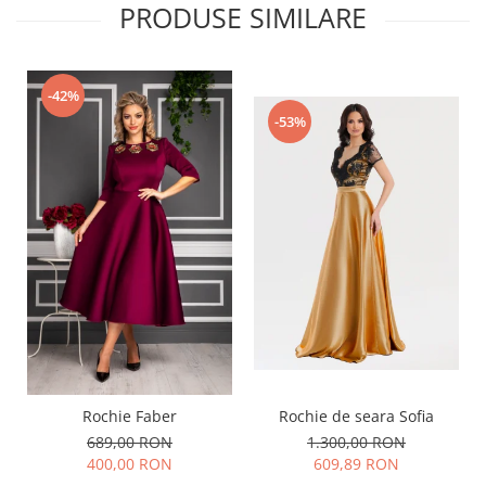
PRODUSE SIMILARE
-42%
-53%
Rochie de seara Sofia
Rochie Faber
1.300,00 RON
689,00 RON
609,89 RON
400,00 RON