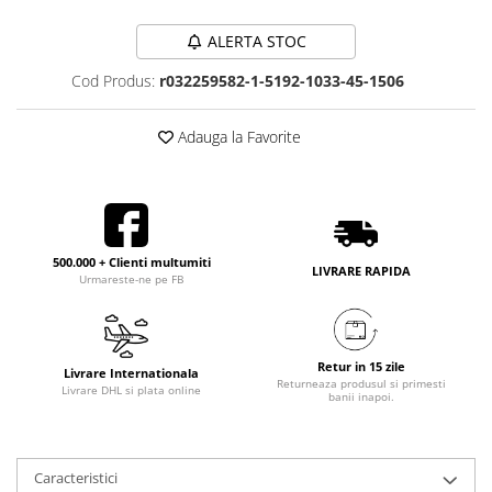
ALERTA STOC
Cod Produs:
r032259582-1-5192-1033-45-1506
Adauga la Favorite
500.000 + Clienti multumiti
LIVRARE RAPIDA
Urmareste-ne pe FB
Retur in 15 zile
Livrare Internationala
Returneaza produsul si primesti
Livrare DHL si plata online
banii inapoi.
Caracteristici