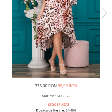
Rochii de seara
Rochii din dantela
Rochii din tafta
Rochii cu paiete
Rochii din tul
Rochii din catifea
Rochii din Barbie/Bistrech
Rochii din saten
Rochii voal
Rochii cu imprimeu
335,00 RON
99,99 RON
Marime
:
6XL (52)
STOC EPUIZAT
Durata de livrare:
24-48H