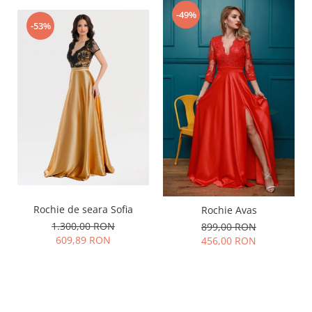
-49%
-53%
Rochie de seara Sofia
Rochie Avas
1.300,00 RON
899,00 RON
609,89 RON
456,00 RON