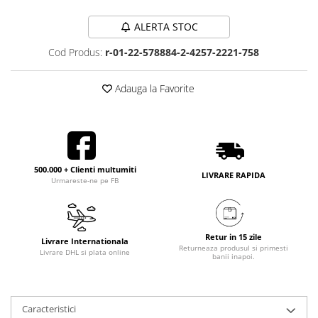
ALERTA STOC
Cod Produs:
r-01-22-578884-2-4257-2221-758
Adauga la Favorite
500.000 + Clienti multumiti
LIVRARE RAPIDA
Urmareste-ne pe FB
Retur in 15 zile
Livrare Internationala
Returneaza produsul si primesti
Livrare DHL si plata online
banii inapoi.
Caracteristici