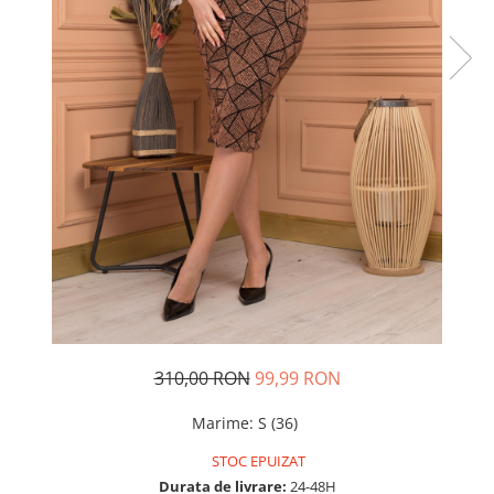
Rochii de seara
Rochii din dantela
Rochii din tafta
Rochii cu paiete
Rochii din tul
Rochii din catifea
Rochii din Barbie/Bistrech
Rochii din saten
Rochii voal
Rochii cu imprimeu
310,00 RON
99,99 RON
Marime
:
S (36)
STOC EPUIZAT
Durata de livrare:
24-48H