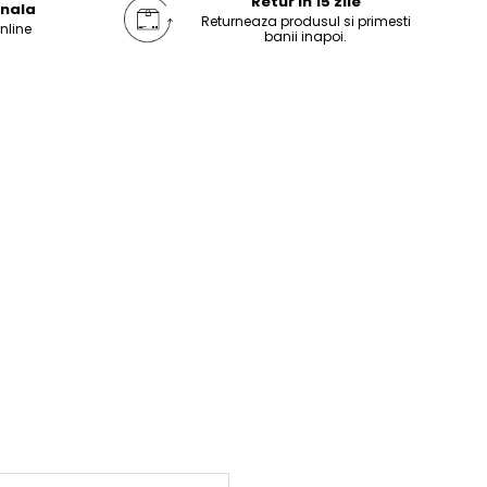
Retur in 15 zile
onala
Returneaza produsul si primesti
online
banii inapoi.