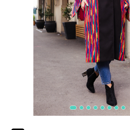
Rochii din dantela
Rochii
Rochii din tafta
Rochii De Seara
Rochii cu paiete
Rochii din tul
Rochii din catifea
Rochii din Barbie/Bistrech
Rochii din saten
Rochii voal
Rochii cu imprimeu