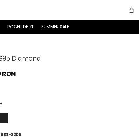
ROCHII DE ZI
SUMMER SALE
 S95 Diamond
9 RON
H
5588-2205