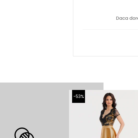
Daca dore
-53%