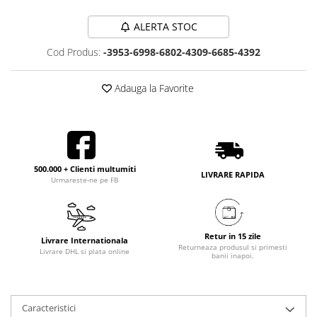
ALERTA STOC
Cod Produs:
-3953-6998-6802-4309-6685-4392
Adauga la Favorite
500.000 + Clienti multumiti
LIVRARE RAPIDA
Urmareste-ne pe FB
Retur in 15 zile
Livrare Internationala
Returneaza produsul si primesti
Livrare DHL si plata online
banii inapoi.
Caracteristici