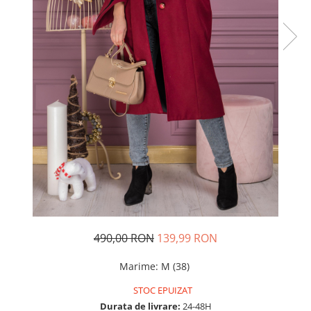
Rochii de seara
Rochii din dantela
Rochii din tafta
Rochii cu paiete
Rochii din tul
Rochii din catifea
Rochii din Barbie/Bistrech
Rochii din saten
Rochii voal
Rochii cu imprimeu
490,00 RON
139,99 RON
Marime
:
M (38)
STOC EPUIZAT
Durata de livrare:
24-48H