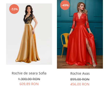
-49%
-53%
Rochie de seara Sofia
Rochie Avas
1.300,00 RON
899,00 RON
609,89 RON
456,00 RON