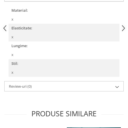
Material:
x
Elasticitate:
x
Lungime:
x
Stil:
x
Review-uri
(0)
PRODUSE SIMILARE