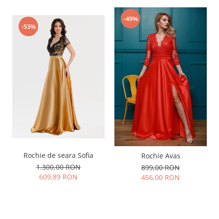
-49%
-53%
Rochie de seara Sofia
Rochie Avas
1.300,00 RON
899,00 RON
609,89 RON
456,00 RON