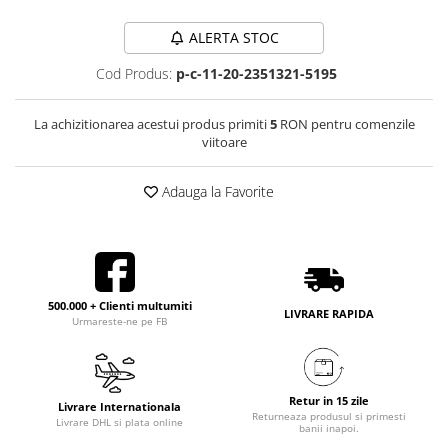
ALERTA STOC
Cod Produs:
p-c-11-20-2351321-5195
La achizitionarea acestui produs primiti
5
RON pentru comenzile
viitoare
Adauga la Favorite
500.000 + Clienti multumiti
LIVRARE RAPIDA
Urmareste-ne pe FB
Retur in 15 zile
Livrare Internationala
Returneaza produsul si primesti
Livrare DHL si plata online
banii inapoi.