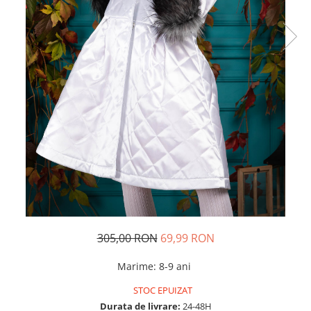
Rochii de seara
Rochii din dantela
Rochii din tafta
Rochii cu paiete
Rochii din tul
Rochii din catifea
Rochii din Barbie/Bistrech
Rochii din saten
Rochii voal
Rochii cu imprimeu
305,00 RON
69,99 RON
Marime
:
8-9 ani
STOC EPUIZAT
Durata de livrare:
24-48H