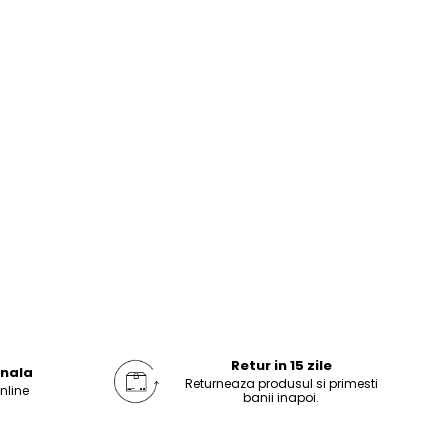
Retur in 15 zile
onala
Returneaza produsul si primesti
online
banii inapoi.