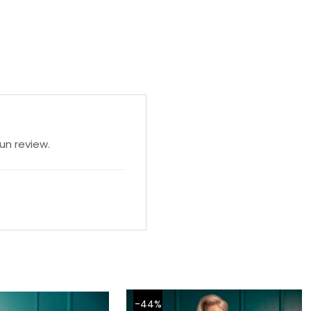
un review.
-44%