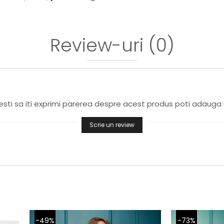
Review-uri
(0)
sti sa iti exprimi parerea despre acest produs poti adauga 
Scrie un review
-49%
-73%