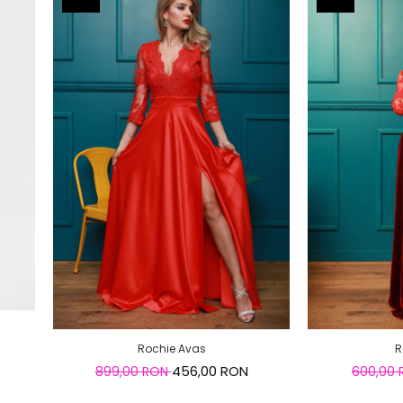
Rochie Avas
R
456,00 RON
899,00 RON
600,00