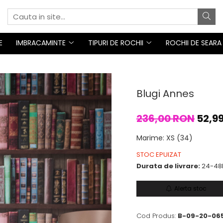
E
IMBRACAMINTE
TIPURI DE ROCHII
ROCHII DE SEARA
Blugi Annes
236,00 RON
52,9
Marime
:
XS (34)
STOC EPUIZAT
Durata de livrare:
24-48
Alerta stoc
Cod Produs:
B-09-20-065