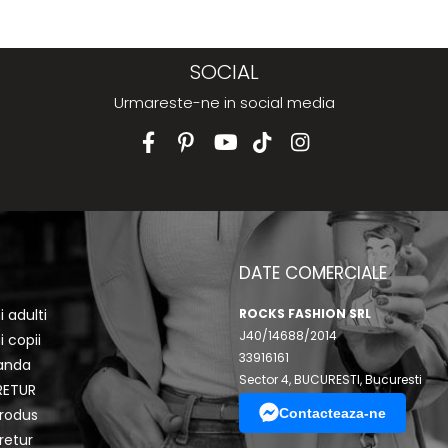
SOCIAL
Urmareste-ne in social media
DATE COMERCIALE
 adulti
ROCKS FASHION SRL
J40/14688/2014
 copii
33916161
anda
Sector 4, BUCURESTI, Bucuresti
RETUR
rodus
Contacteaza-ne
retur