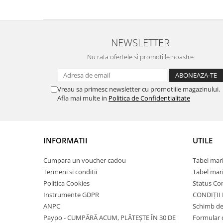
Rochii de seara
Rochii din dantela
Rochii din tafta
Rochii cu paiete
NEWSLETTER
Rochii din tul
Nu rata ofertele si promotiile noastre
Rochii din catifea
Rochii din Barbie/Bistrech
Rochii din saten
Vreau sa primesc newsletter cu promotiile magazinului.
Rochii voal
Afla mai multe in
Politica de Confidentialitate
Rochii cu imprimeu
INFORMATII
UTILE
Cumpara un voucher cadou
Tabel mari
Termeni si conditii
Tabel mari
Politica Cookies
Status C
Instrumente GDPR
CONDIȚII
ANPC
Schimb de
Paypo - CUMPĂRĂ ACUM, PLĂTEȘTE ÎN 30 DE
Formular 