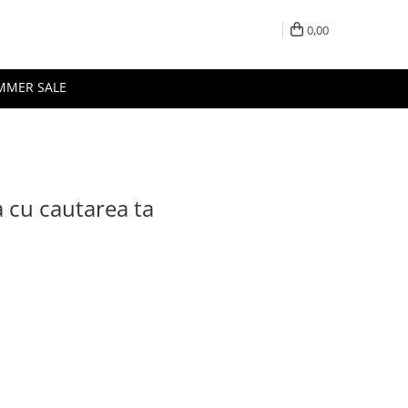
0,00
MMER SALE
a cu cautarea ta