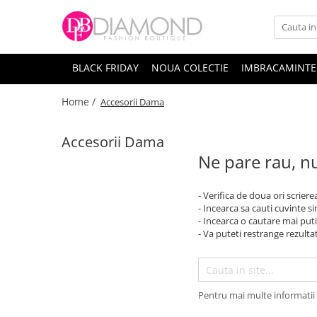
Imbracaminte
Tipuri de rochii
BLACK FRIDAY
NOUA COLECTIE
IMBRACAMINTE
Bluze
Modele
Fuste
Rochii de seara
Home /
Accesorii Dama
Rochii de zi / Casual
Pantaloni/Blugi
Rochii de vara
Accesorii Dama
Paltoane/Jachete/Geci
Rochii office
Ne pare rau, nu
Paltoane/Jachete copii
Rochii de ocazie
Salopete
Rochii dantela
- Verifica de doua ori scriere
Seturi dama / Compleuri
Rochii elegante
- Incearca sa cauti cuvinte s
- Incearca o cautare mai puti
Lungime
Treninguri
- Va puteti restrange rezultat
Rochii scurte
Treninguri Copii
Rochii midi
Rochii Copii
Rochii lungi
Rochii
Pentru mai multe informatii 
Material