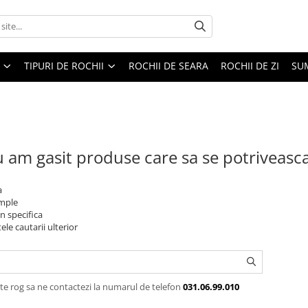
TIPURI DE ROCHII
ROCHII DE SEARA
ROCHII DE ZI
SU
 am gasit produse care sa se potriveasc
a
imple
n specifica
ele cautarii ulterior
te rog sa ne contactezi la numarul de telefon
031.06.99.010